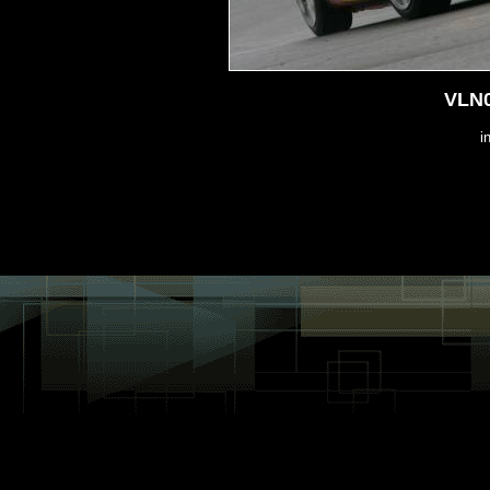
VLN0
i