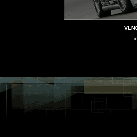
VLN0
i