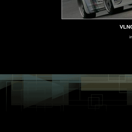
VLN0
i