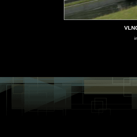
VLN0
i