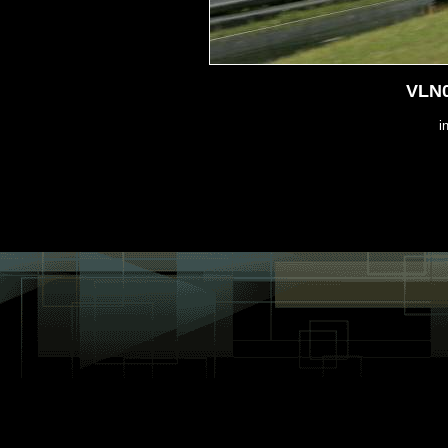
VLN0
i