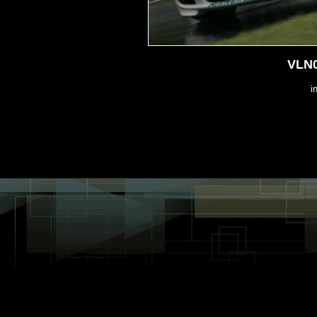
VLN0
i