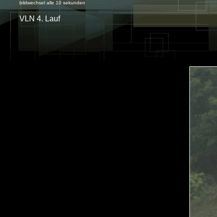
bildwechsel alle 10 sekunden
VLN 4. Lauf