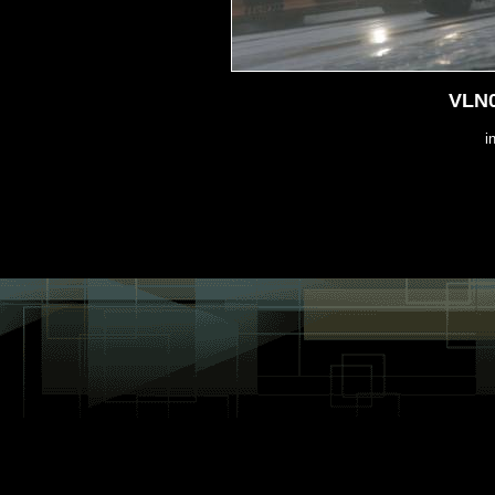
VLN0
i