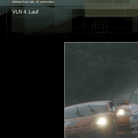
bildwechsel alle 10 sekunden
VLN 4. Lauf