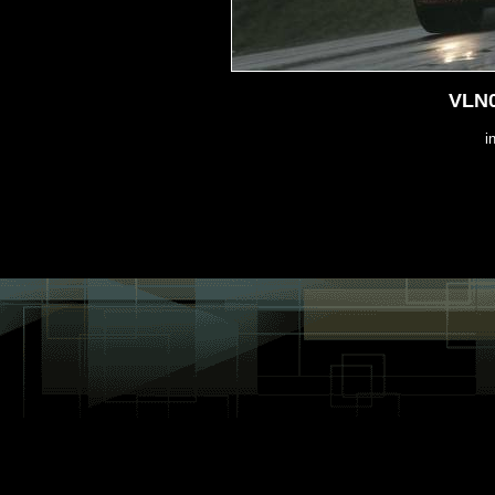
VLN0
i