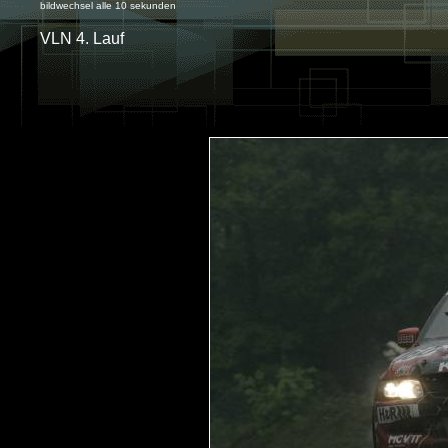
bildwechsel alle 10 sekunden
VLN 4. Lauf