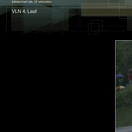
bildwechsel alle 10 sekunden
VLN 4. Lauf