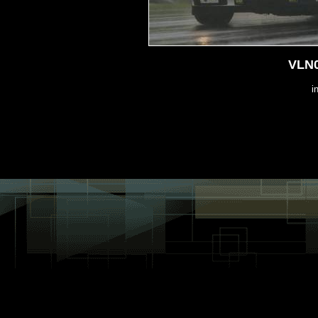
VLN0
i