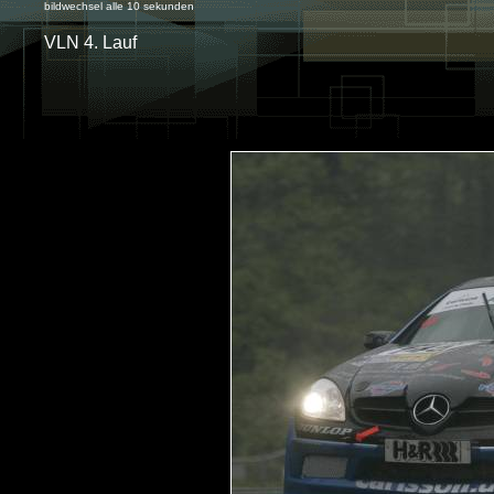
bildwechsel alle 10 sekunden
VLN 4. Lauf