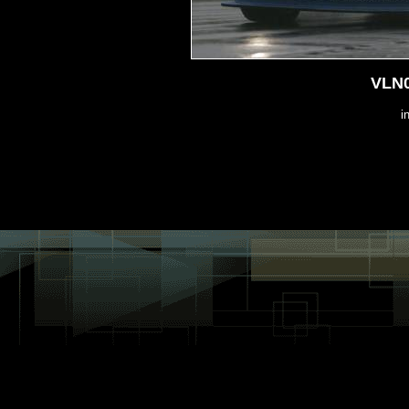
VLN0
i