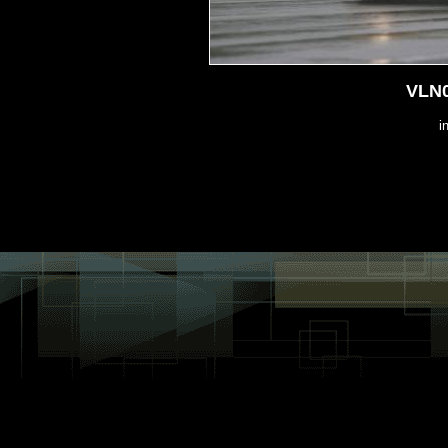
VLN0
i