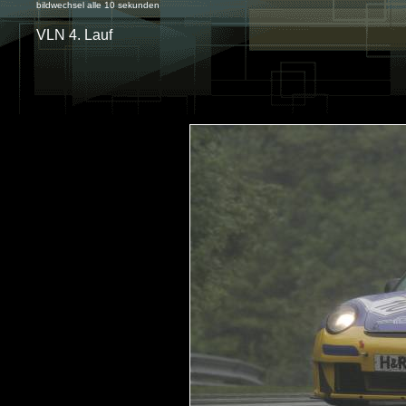
bildwechsel alle 10 sekunden
VLN 4. Lauf