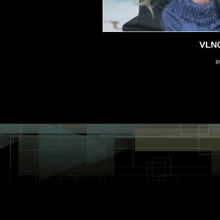
VLN0
i