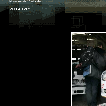
bildwechsel alle 10 sekunden
VLN 4. Lauf